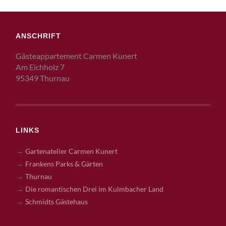
ANSCHRIFT
Gästeappartement Carmen Kunert
Am Eichholz 7
95349 Thurnau
LINKS
→
Gartenatelier Carmen Kunert
→
Frankens Parks & Gärten
→
Thurnau
→
Die romantischen Drei im Kulmbacher Land
→
Schmidts Gästehaus