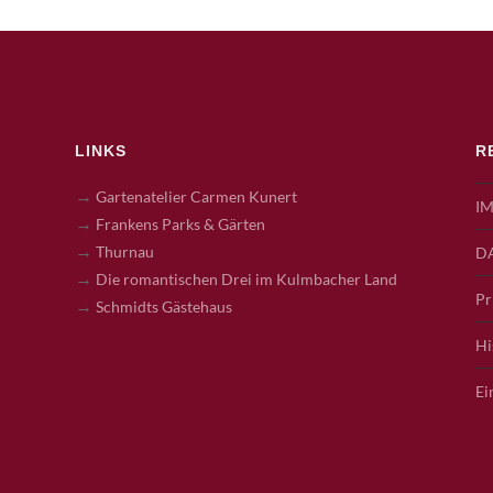
LINKS
R
→
Gartenatelier Carmen Kunert
I
→
Frankens Parks & Gärten
→
Thurnau
D
→
Die romantischen Drei im Kulmbacher Land
Pr
→
Schmidts Gästehaus
Hi
Ei