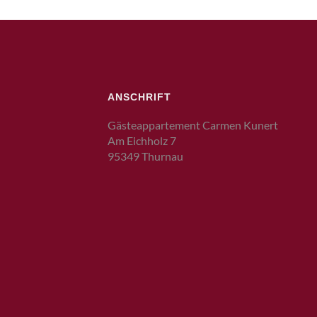
ANSCHRIFT
Gästeappartement Carmen Kunert
Am Eichholz 7
95349 Thurnau