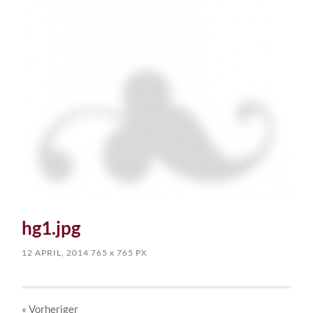
hg1.jpg
12 APRIL, 2014
765
x
765 PX
« Vorheriger